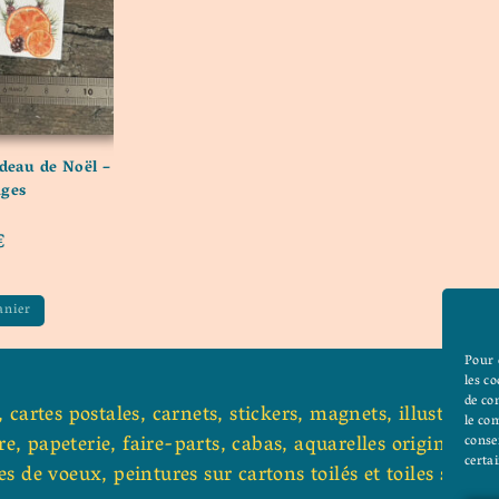
adeau de Noël –
nges
€
anier
Pour 
les c
de co
s, cartes postales, carnets, stickers, magnets, illustrati
le co
e, papeterie, faire-parts, cabas, aquarelles originales, 
conse
certai
es de voeux, peintures sur cartons toilés et toiles sur ch