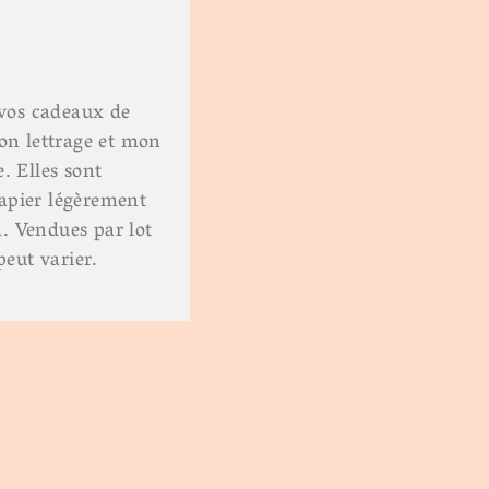
 vos cadeaux de
mon lettrage et mon
. Elles sont
apier légèrement
. Vendues par lot
peut varier.