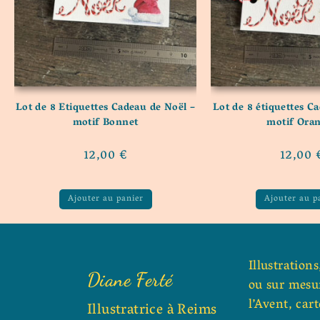
Lot de 8 Etiquettes Cadeau de Noël –
Lot de 8 étiquettes C
motif Bonnet
motif Ora
12,00
€
12,00
Ajouter au panier
Ajouter au p
Illustration
Diane Ferté
ou sur mesur
l’Avent, cart
Illustratrice à Reims