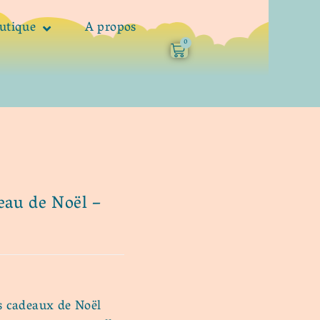
utique
A propos
0
eau de Noël –
os cadeaux de Noël