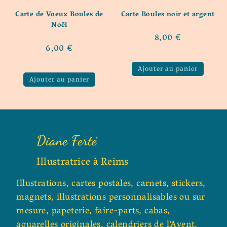
Carte de Voeux Boules de
Carte Boules noir et argent
Noël
8,00
€
6,00
€
Ajouter au panier
Ajouter au panier
Diane Ferté
Illustratrice à Reims
Illustrations, cartes postales, carnets, stickers,
magnets, illustrations personnalisables ou sur
mesure, papeterie, faire-parts, cabas,
aquarelles originales, calendriers de l’Avent,