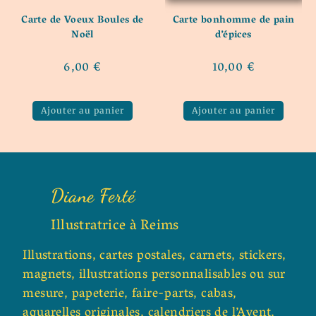
Carte de Voeux Boules de
Carte bonhomme de pain
Noël
d’épices
6,00
€
10,00
€
Ajouter au panier
Ajouter au panier
Diane Ferté
Illustratrice à Reims
Illustrations, cartes postales, carnets, stickers,
magnets, illustrations personnalisables ou sur
mesure, papeterie, faire-parts, cabas,
aquarelles originales, calendriers de l’Avent,