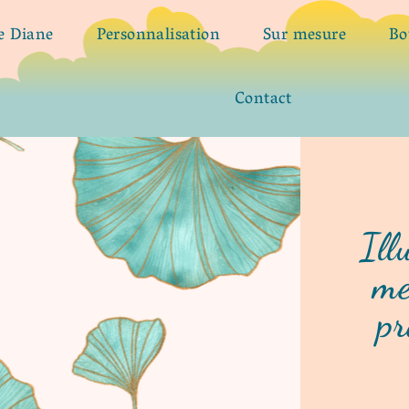
de Diane
Personnalisation
Sur mesure
Bo
Contact
Ill
me
pr