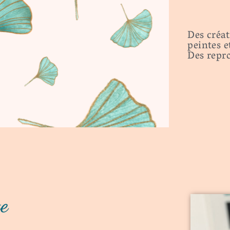
Des créat
peintes e
Des repro
te